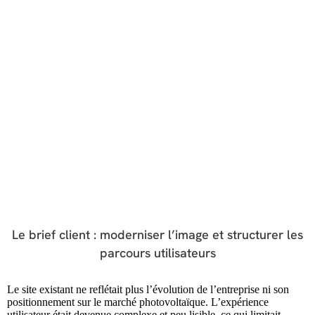
01. Évolutif
02. Élégant
03. Moderne
Le brief client : moderniser l’image et structurer les
parcours utilisateurs
Le site existant ne reflétait plus l’évolution de l’entreprise ni son
positionnement sur le marché photovoltaïque. L’expérience
utilisateur était devenue complexe et peu lisible, ce qui limitait