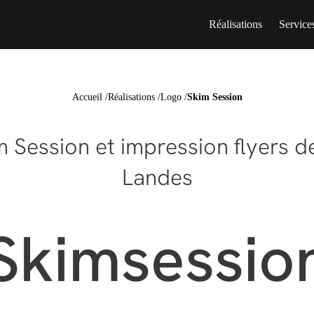
Réalisations
Service
Accueil
/
Réalisations
/
Logo
/
Skim Session
m Session et impression flyers d
Landes
Skimsessio